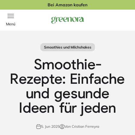
Zum Inhalt springen
Bei Amazon kaufen
Navigationsmenü öffnen
Greenora
Menú
Smoothies und Milchshakes
Smoothie-
Rezepte: Einfache
und gesunde
Ideen für jeden
5. Jun 2025
Von Cristian Ferreyra