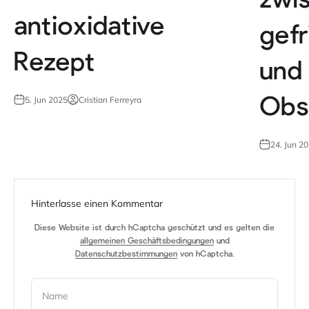
zwi
antioxidative
gef
Rezept
und
5. Jun 2025
Cristian Ferreyra
Obs
24. Jun 2
Hinterlasse einen Kommentar
Diese Website ist durch hCaptcha geschützt und es gelten die
allgemeinen Geschäftsbedingungen
und
Datenschutzbestimmungen
von hCaptcha.
Name