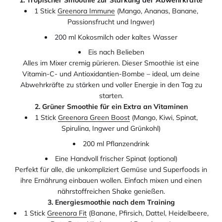
1. Tropischer Smoothie zur Stärkung der Abwehrkräfte
1 Stick
Greenora Immune
(Mango, Ananas, Banane,
Passionsfrucht und Ingwer)
200 ml Kokosmilch oder kaltes Wasser
Eis nach Belieben
Alles im Mixer cremig pürieren. Dieser Smoothie ist eine
Vitamin-C- und Antioxidantien-Bombe – ideal, um deine
Abwehrkräfte zu stärken und voller Energie in den Tag zu
starten.
2. Grüner Smoothie für ein Extra an Vitaminen
1 Stick
Greenora Green Boost
(Mango, Kiwi, Spinat,
Spirulina, Ingwer und Grünkohl)
200 ml Pflanzendrink
Eine Handvoll frischer Spinat (optional)
Perfekt für alle, die unkompliziert Gemüse und Superfoods in
ihre Ernährung einbauen wollen. Einfach mixen und einen
nährstoffreichen Shake genießen.
3. Energiesmoothie nach dem Training
1 Stick
Greenora Fit
(Banane, Pfirsich, Dattel, Heidelbeere,