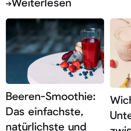
Weiterlesen
Beeren-Smoothie:
Wic
Das einfachste,
Unt
natürlichste und