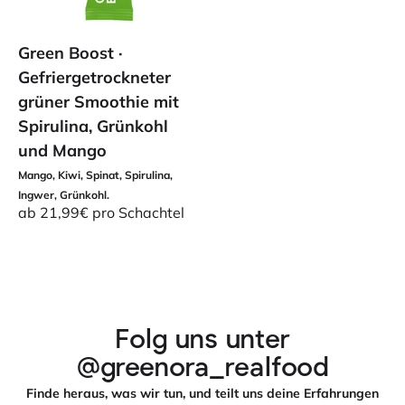
Green Boost ·
Gefriergetrockneter
grüner Smoothie mit
Spirulina, Grünkohl
und Mango
Mango, Kiwi, Spinat, Spirulina,
Ingwer, Grünkohl.
Angebot
ab 21,99€ pro Schachtel
Folg uns unter
Probiere unsere Mix Box mit unseren 3
Geschmacksrichtungen und entdecke deine Lieblingssorte.
@greenora_realfood
Finde heraus, was wir tun, und teilt uns deine Erfahrungen