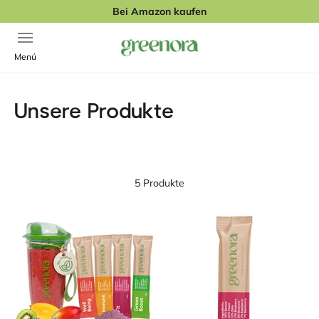
Zum Inhalt springen
Bei Amazon kaufen
Navigationsmenü öffnen
Greenora
Menú
Unsere Produkte
5 Produkte