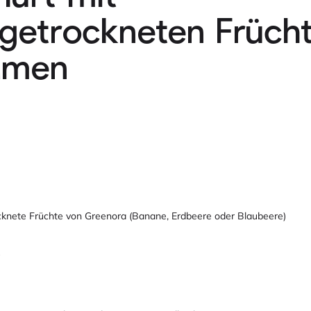
rgetrockneten Früch
amen
rocknete Früchte von Greenora (Banane, Erdbeere oder Blaubeere)