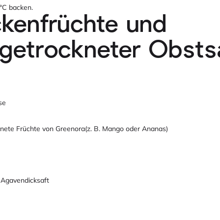
°C backen.
ckenfrüchte und
rgetrockneter Obsts
se
knete Früchte von Greenora(z. B. Mango oder Ananas)
r Agavendicksaft