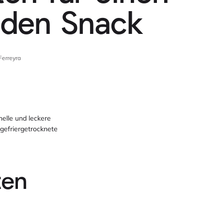
den Snack
Ferreyra
elle und leckere
gefriergetrocknete
ten