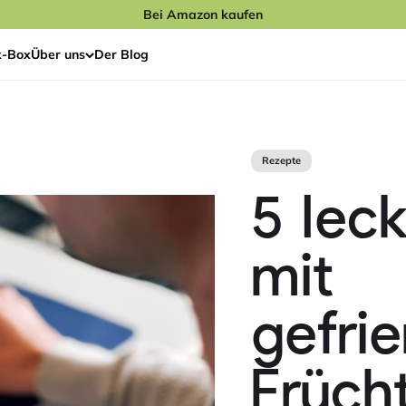
Bei Amazon kaufen
x-Box
Über uns
Der Blog
Rezepte
5 lec
mit
gefri
Früch