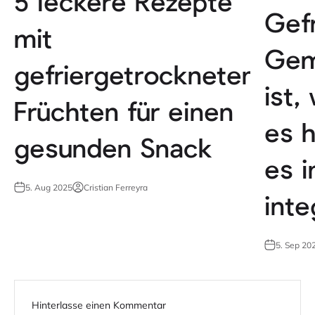
5 leckere Rezepte
Gef
mit
Gem
gefriergetrockneten
ist,
Früchten für einen
es h
gesunden Snack
es i
5. Aug 2025
Cristian Ferreyra
inte
5. Sep 20
Hinterlasse einen Kommentar