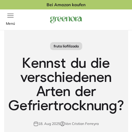
Zum Inhalt springen
Bei Amazon kaufen
Navigationsmenü öffnen
Greenora
Menú
fruta liofilizada
Kennst du die
verschiedenen
Arten der
Gefriertrocknung?
18. Aug 2025
Von Cristian Ferreyra