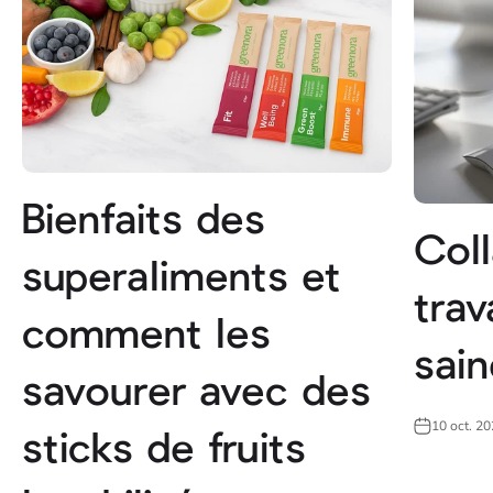
Bienfaits des
Coll
superaliments et
trav
comment les
sain
savourer avec des
10 oct. 2
sticks de fruits