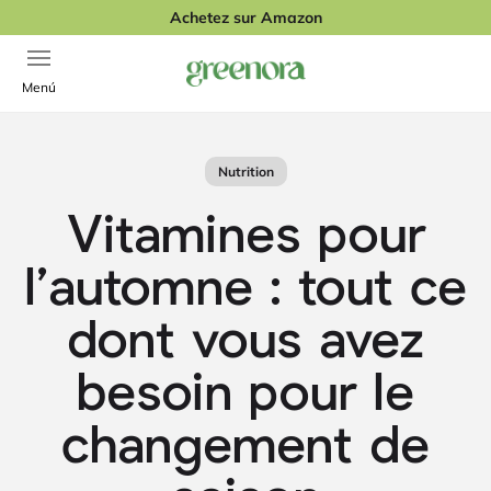
Passer au contenu
Achetez sur Amazon
Ouvrir la navigation
Greenora
Menú
Nutrition
Vitamines pour
l’automne : tout ce
dont vous avez
besoin pour le
changement de