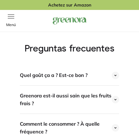
Passer au contenu
Achetez sur Amazon
Ouvrir la navigation
Greenora
Menú
Preguntas frecuentes
Quel goût ça a ? Est-ce bon ?
Greenora est-il aussi sain que les fruits
frais ?
Comment le consommer ? À quelle
fréquence ?