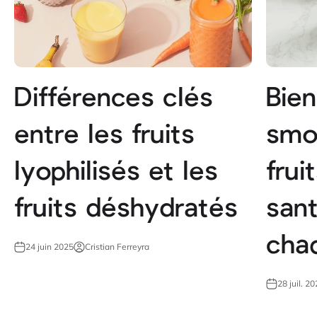
Différences clés
Bien
entre les fruits
smo
lyophilisés et les
frui
fruits déshydratés
sant
cha
24 juin 2025
Cristian Ferreyra
28 juil. 2