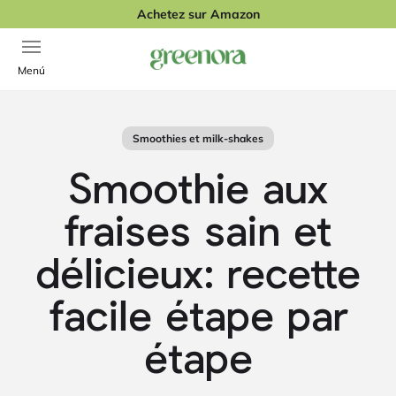
Passer au contenu
Achetez sur Amazon
Ouvrir la navigation
Greenora
Menú
Smoothies et milk-shakes
Smoothie aux
fraises sain et
délicieux: recette
facile étape par
étape