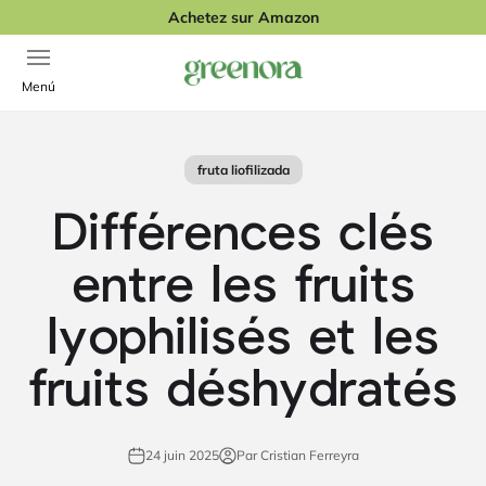
Passer au contenu
Achetez sur Amazon
Ouvrir la navigation
Greenora
Menú
fruta liofilizada
Différences clés
entre les fruits
lyophilisés et les
fruits déshydratés
24 juin 2025
Par Cristian Ferreyra