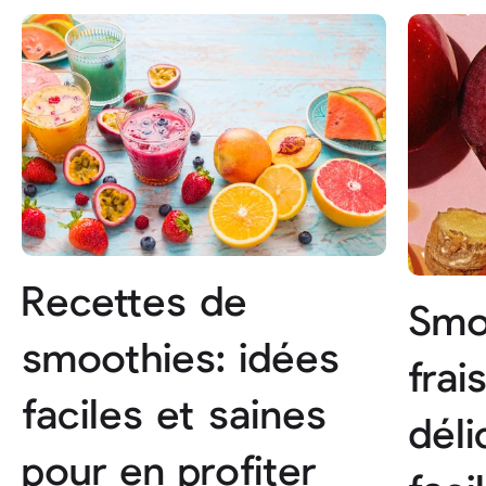
Recettes de
Smo
smoothies: idées
frai
faciles et saines
déli
pour en profiter