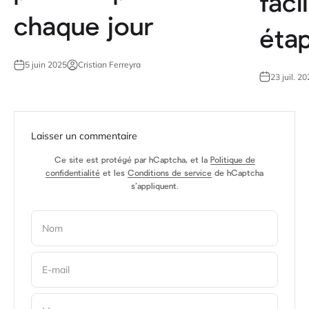
faci
chaque jour
éta
5 juin 2025
Cristian Ferreyra
23 juil. 2
Laisser un commentaire
Ce site est protégé par hCaptcha, et la
Politique de
confidentialité
et les
Conditions de service
de hCaptcha
s’appliquent.
Nom
E-mail