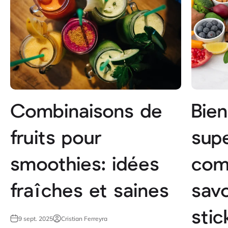
Combinaisons de
Bien
fruits pour
sup
smoothies: idées
com
fraîches et saines
sav
stic
9 sept. 2025
Cristian Ferreyra