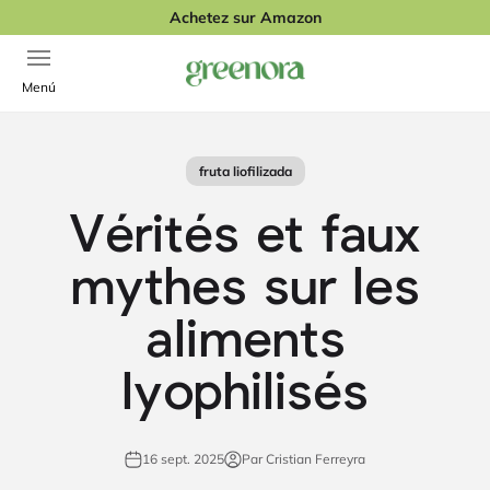
Passer au contenu
Achetez sur Amazon
Ouvrir la navigation
Greenora
Menú
fruta liofilizada
Vérités et faux
mythes sur les
aliments
lyophilisés
16 sept. 2025
Par Cristian Ferreyra