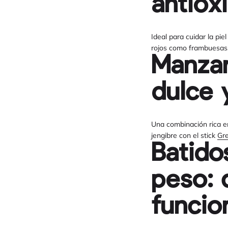
antiox
Ideal para cuidar la pie
rojos como frambuesas,
Manzan
dulce 
Una combinación rica en
jengibre con el stick
Gr
Batido
peso: 
funcio