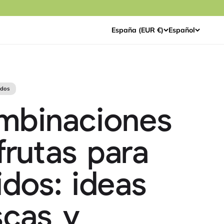
España (EUR €)
Español
idos
mbinaciones
frutas para
idos: ideas
scas y