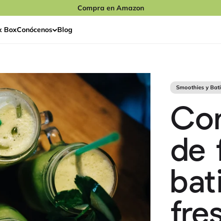
Compra en Amazon
x Box
Conócenos
Blog
Smoothies y Bat
Co
de 
bat
fre