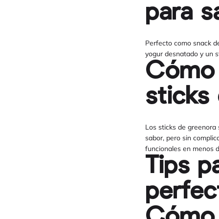
para sa
Perfecto como snack de 
yogur desnatado y un s
Cómo p
sticks 
Los sticks de greenora s
sabor, pero sin complic
funcionales en menos d
Tips p
perfec
Cómo e