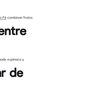
 Fit
combinan frutos
entre
añade espinaca y
ar de