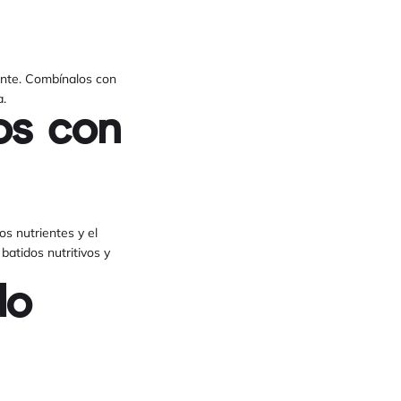
ante. Combínalos con
a.
os con
os nutrientes y el
batidos nutritivos y
do