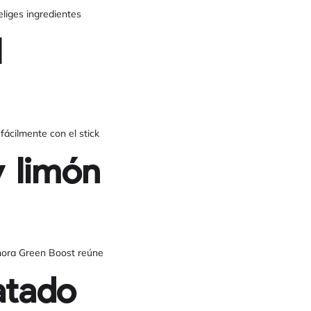
eliges ingredientes
l
fácilmente con el stick
y limón
eenora Green Boost reúne
atado