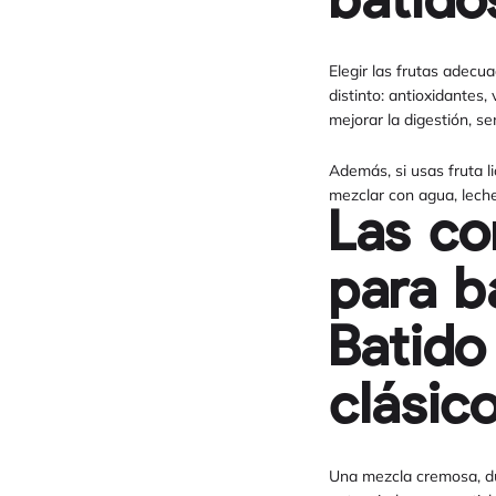
batido
Elegir las frutas adecu
distinto: antioxidantes
mejorar la digestión, se
Además, si usas fruta l
mezclar con agua, leche o
Las co
para b
Batido
clásic
Una mezcla cremosa, dul