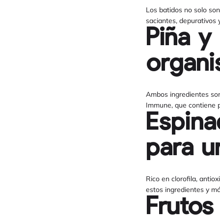
Los batidos no solo son
saciantes, depurativos y
Piña y
organ
Ambos ingredientes son 
Immune, que contiene pi
Espina
para u
Rico en clorofila, anti
estos ingredientes y má
Frutos