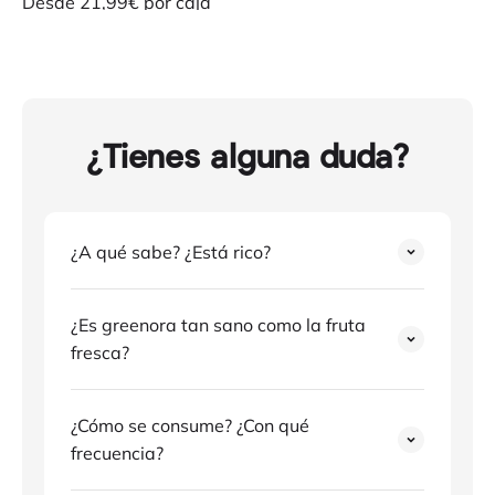
Precio de oferta
Desde 21,99€ por caja
Puedes probar nuestra caja mix con los 3 sabores que
ofrecemos, así descubrirás tu favorito
PROBAR
¿Tienes alguna duda?
¿A qué sabe? ¿Está rico?
¿Es greenora tan sano como la fruta
fresca?
¿Cómo se consume? ¿Con qué
frecuencia?