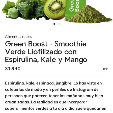
Ir al artículo 1
Ir al artículo 2
Ir al artículo 3
Ir al artículo 4
Ir al artículo 5
Ir al artículo 6
Alimentos reales
Green Boost · Smoothie
Verde Liofilizado con
Espirulina, Kale y Mango
Precio de oferta
31,99€
0.0
Espirulina, kale, espinaca, jengibre. Lo has visto en
cafeterías de moda y en perfiles de Instagram de
personas que parecen tener las mañanas muy bien
organizadas. La realidad es que incorporar
superalimentos verdes a tu día a día suele quedar en