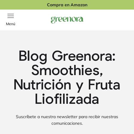
Ir al contenido
Compra en Amazon
Abrir menú de navegación
Greenora
Menú
Blog Greenora:
Smoothies,
Nutrición y Fruta
Liofilizada
Suscríbete a nuestra newsletter para recibir nuestras
comunicaciones.