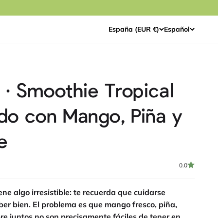
España (EUR €)
Español
· Smoothie Tropical
zado con Mango, Piña y
e
0.0
iene algo irresistible: te recuerda que cuidarse
er bien. El problema es que mango fresco, piña,
e juntos no son precisamente fáciles de tener en