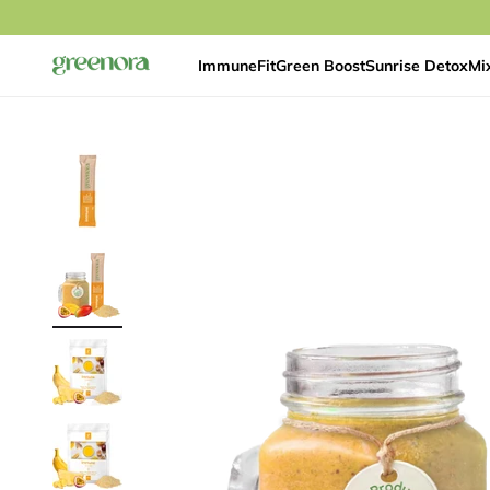
Ir al contenido
Immune
Fit
Green Boost
Sunrise Detox
Mi
Greenora