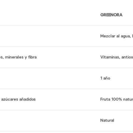
GREENORA
Mezclar al agua,
s, minerales y fibra
Vitaminas, antiox
1 año
n azúcares añadidos
Fruta 100% natur
Natural