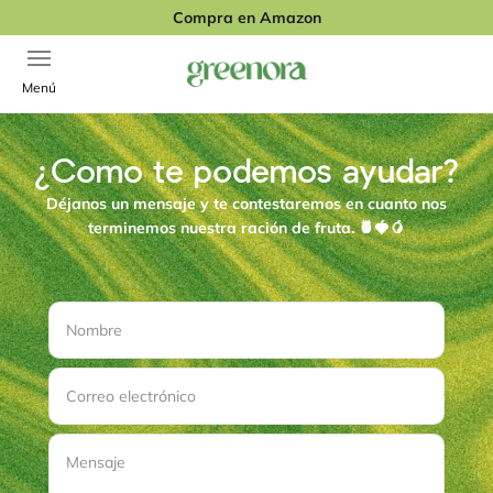
Ir al contenido
Compra en Amazon
Abrir menú de navegación
Greenora
Menú
¿Como te podemos ayudar?
Déjanos un mensaje y te contestaremos en cuanto nos
terminemos nuestra ración de fruta. 🍍🍓🥭
Nombre
Correo electrónico
Mensaje