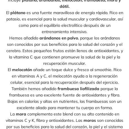
incluye
plátano, arándanos, melocotón, frambuesa, mora y
dátil.
El
plátano
es una fuente maravillosa de energía rápida. Rico en
potasio, es esencial para la salud muscular y cardiovascular, así
como para el equilibrio electrolítico después de un
entrenamiento intensivo.
Hemos añadido
arándanos en polvo
, porque los arándanos
son conocidos por sus beneficios para la salud del corazón y el
cerebro. Estos pequeños frutos están llenos de antioxidantes, y
la vitamina C que contienen promueve la salud de la piel y la
recuperación muscular.
El
melocotón
añade un toque dulce y fresco al smoothie. Rico
en vitaminas A y C, el melocotón ayuda a la regeneración
celular, esencial para la recuperación después del ejercicio.
También hemos añadido
frambuesa liofilizada
porque la
frambuesa es una excelente fuente de antioxidantes y fibra.
Bajas en calorías y altas en nutrientes, las frambuesas son un
excelente aliado para mantener tu cuerpo en forma.
La
mora
complementa este blend con su alto contenido en
vitaminas C y K, fibra y antioxidantes. Las
moras
son conocidas
por sus beneficios para la salud del corazón, la piel y el sistema