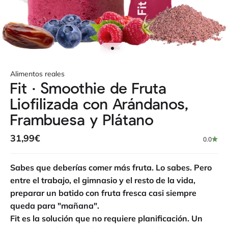
Ir al artículo 1
Ir al artículo 2
Ir al artículo 3
Ir al artículo 4
Alimentos reales
Fit · Smoothie de Fruta
Liofilizada con Arándanos,
Frambuesa y Plátano
Precio de oferta
31,99€
0.0
Sabes que deberías comer más fruta. Lo sabes. Pero
entre el trabajo, el gimnasio y el resto de la vida,
preparar un batido con fruta fresca casi siempre
queda para "mañana".
Fit es la solución que no requiere planificación. Un