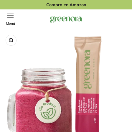
Ir al contenido
Compra en Amazon
Abrir menú de navegación
Greenora
Menú
Zoom