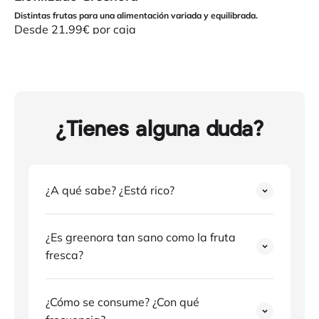
Distintas frutas para una alimentación variada y equilibrada.
Precio de oferta
Desde 21,99€ por caja
Puedes probar nuestra caja mix con los 3 sabores que
ofrecemos, así descubrirás tu favorito
PROBAR
¿Tienes alguna duda?
¿A qué sabe? ¿Está rico?
¿Es greenora tan sano como la fruta
fresca?
¿Cómo se consume? ¿Con qué