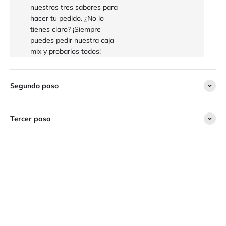
nuestros tres sabores para
hacer tu pedido. ¿No lo
tienes claro? ¡Siempre
puedes pedir nuestra caja
mix y probarlos todos!
Segundo paso
Tercer paso
Disfruta de un almuerzo igual de rico y saludable que la
Llévalo en el bolso, a tu mochila o en el bolsillo,
fruta fresca en la oficina, mientras trabajas o en la hora del
incluso en el cajón de la ofi, listo para tomar en el
café con tus compañeros.
trabajo, en el tren o en el aeropuerto. Es cómodo,
rápido y sano.