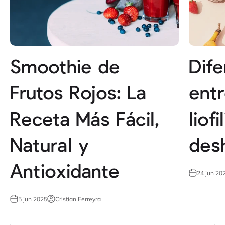
Smoothie de
Dife
Frutos Rojos: La
entr
Receta Más Fácil,
liof
Natural y
des
Antioxidante
24 jun 20
5 jun 2025
Cristian Ferreyra