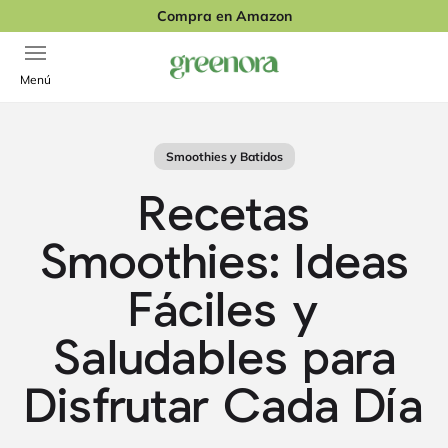
Ir al contenido
Compra en Amazon
Abrir menú de navegación
Greenora
Menú
Smoothies y Batidos
Recetas
Smoothies: Ideas
Fáciles y
Saludables para
Disfrutar Cada Día