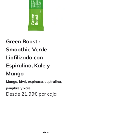
Green Boost ·
Smoothie Verde
Liofilizado con
Espirulina, Kale y
Mango
Mango, kiwi, espinaca, espirulina,
jengibre y kale.
Precio de oferta
Desde 21,99€ por caja
Tanto trabajo muchas veces dificulta el tomar la fruta que
deberíamos. Pero ya no hay excusas. Con greenora es muy
fácil, solo necesitas tener agua o leche a mano.