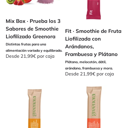
Mix Box · Prueba los 3
Sabores de Smoothie
Fit · Smoothie de Fruta
Liofilizado Greenora
Liofilizada con
Distintas frutas para una
Arándanos,
alimentación variada y equilibrada.
Frambuesa y Plátano
Precio de oferta
Desde 21,99€ por caja
Plátano, melocotón, dátil,
arándano, frambuesa y mora.
Precio de oferta
Desde 21,99€ por caja