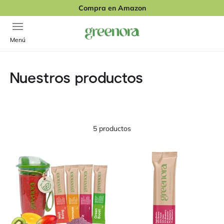
Ir al contenido
Compra en Amazon
Abrir menú de navegación
Greenora
Menú
Nuestros productos
5 productos