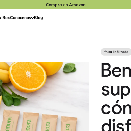
Compra en Amazon
x Box
Conócenos
Blog
fruta liofilizada
Ben
sup
có
dis