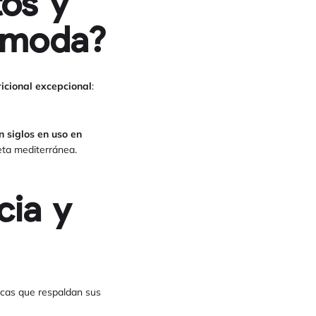
tos y
e moda?
ricional excepcional
:
 siglos en uso en
ieta mediterránea.
cia y
icas que respaldan sus