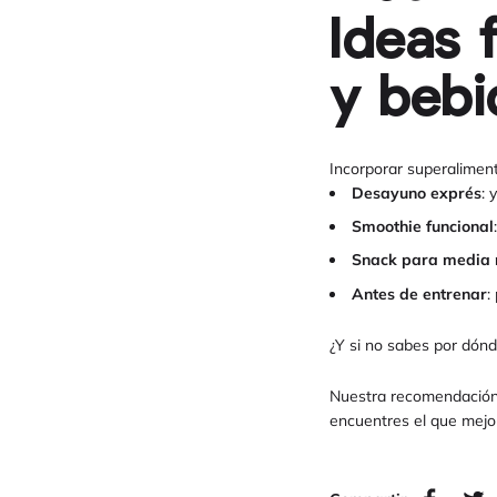
Ideas 
y bebi
Incorporar superaliment
Desayuno exprés
: 
Smoothie funcional
Snack para media
Antes de entrenar
:
¿Y si no sabes por dón
Nuestra recomendació
encuentres el que mejor