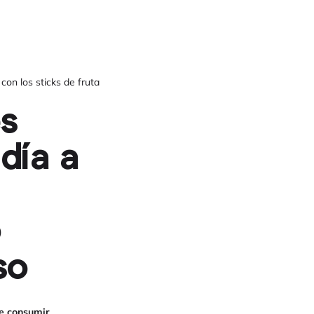
con los sticks de fruta
es
 día a
o
so
e consumir