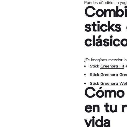
Puedes añadirlos a yog
Combi
sticks
clásic
¿Te imaginas mezclar lo 
Stick
Greenora Fit
+
Stick
Greenora Gre
Stick
Greenora Wel
Cómo i
en tu 
vida