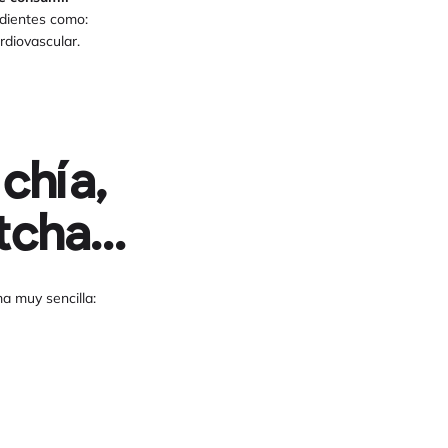
edientes como:
rdiovascular.
chía,
atcha…
ma muy sencilla: