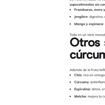
superalimentos sin co
Frambuesa, mora 
Jengibre
: digestivo,
Mango y espinaca
:
Todo en un stick monod
Otros 
cúrcum
Además de la fruta liof
Chía
: rica en omega-
Cúrcuma
: antiinfla
Espirulina
: detox, e
Matcha
: mejora la 