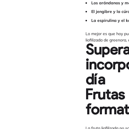
Los arándanos y m
El jengibre y la cú
La espirulina y el k
Lo mejor es que hoy pued
liofilizada de greenora
Supera
incorp
día
Frutas 
format
La fruta liofilizada no