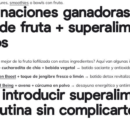
ures,
smoothies
o bowls con fruta.
naciones ganadoras
 de fruta + superali
os
mejor de la fruta liofilizada con estos ingredientes? Aquí van algunas 
 cucharadita de chía + bebida vegetal
→ batido saciante y antioxid
en Boost
+ toque de jengibre fresco o limón
→ batido detox revitaliz
l Being
+ avena + cúrcuma en polvo
→ desayuno energético y antiinf
ntroducir superali
rutina sin complicart