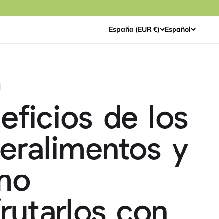
España (EUR €)
Español
eficios de los
eralimentos y
mo
frutarlos con