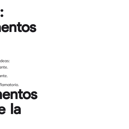
:
mentos
ideas:
ante.
ante.
lamatorio.
mentos
e la